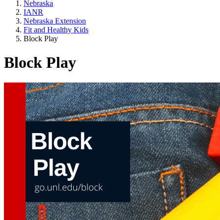
Nebraska
IANR
Nebraska Extension
Fit and Healthy Kids
Block Play
Block Play