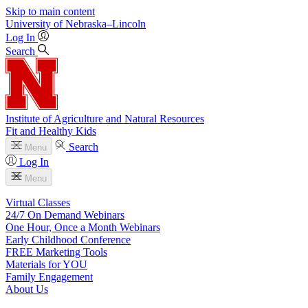
Skip to main content
University
of
Nebraska–Lincoln
Log In
Search
Institute of Agriculture and Natural Resources
Fit and Healthy Kids
Search
Menu
Log In
Menu
Virtual Classes
24/7 On Demand Webinars
One Hour, Once a Month Webinars
Early Childhood Conference
FREE Marketing Tools
Materials for YOU
Family Engagement
About Us