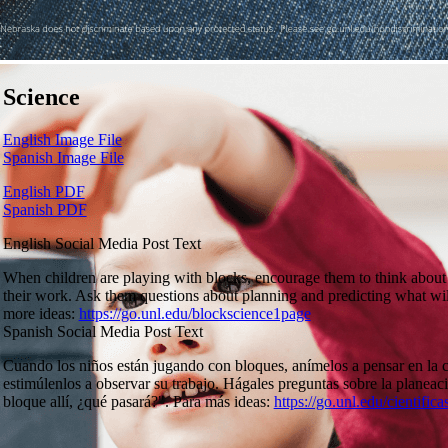
Science
English Image File
Spanish Image File
English PDF
Spanish PDF
English Social Media Post Text
When children are playing with blocks, encourage them to think about 
their work. Ask them questions about planning and predicting what wil
more ideas:
https://go.unl.edu/blockscience1page
Spanish Social Media Post Text
Cuando los niños están jugando con bloques, anímelos a pensar en la ci
estimúlenlos a observar su trabajo. Hágales preguntas sobre la planeac
bloque allí, ¿qué pasará?". Para más ideas:
https://go.unl.edu/cientifica