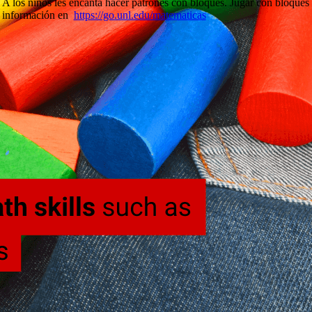
A los niños les encanta hacer patrones con bloques. Jugar con bloques
información en
https://go.unl.edu/matematicas