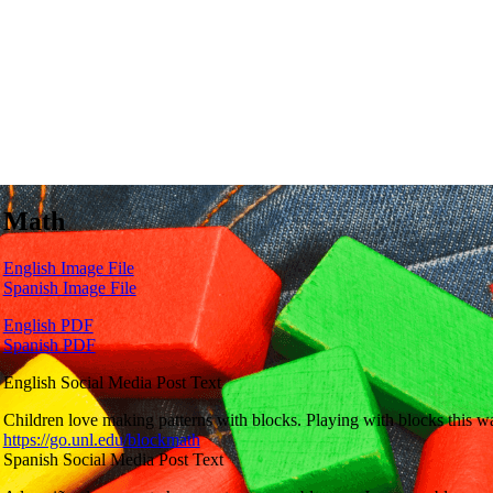
Math
English Image File
Spanish Image File
English PDF
Spanish PDF
English Social Media Post Text
Children love making patterns with blocks. Playing with blocks this w
https://go.unl.edu/blockmath
Spanish Social Media Post Text