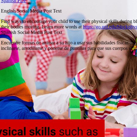
Spanish PDF
English Social Media Post Text
Find ways to encourage your child to use their physical skills during b
their bodies moving. Learn more words at
https://go.unl.edu/blockphys
Spanish Social Media Post Text
Encuentre formas de animar a su hijo a usar sus habilidades físicas du
inclinarse, arrodillarse y ponerse de puntillas para que sus cuerpos 