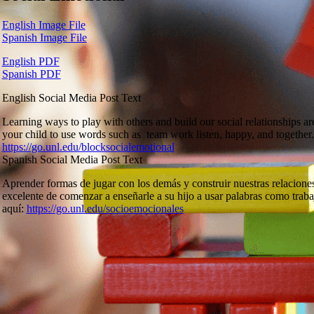
English Image File
Spanish Image File
English PDF
Spanish PDF
English Social Media Post Text
Learning ways to play with others and build our social relationships are
your child to use words such as team work listen, happy, and together
https://go.unl.edu/blocksocialemotional
Spanish Social Media Post Text
Aprender formas de jugar con los demás y construir nuestras relacione
excelente de comenzar a enseñarle a su hijo a usar palabras como trabaj
aquí:
https://go.unl.edu/socioemocionales