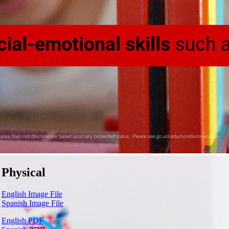
Physical
English Image File
Spanish Image File
English PDF